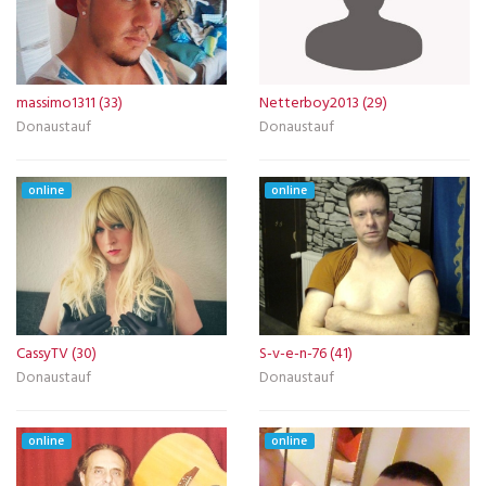
massimo1311 (33)
Netterboy2013 (29)
Donaustauf
Donaustauf
online
online
CassyTV (30)
S-v-e-n-76 (41)
Donaustauf
Donaustauf
online
online