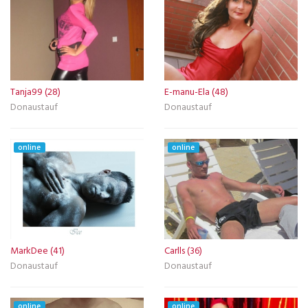
Tanja99 (28)
E-manu-Ela (48)
Donaustauf
Donaustauf
online
online
MarkDee (41)
Carlls (36)
Donaustauf
Donaustauf
online
online