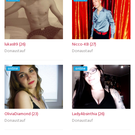
lukas89 (26)
Nicco-KB (27)
Donaustauf
Donaustauf
online
online
OliviaDiamond (23)
LadyAbsinthia (26)
Donaustauf
Donaustauf