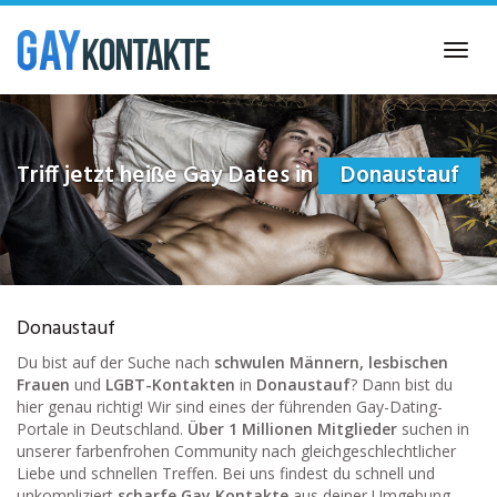
Skip
to
Toggl
main
navig
content
Triff jetzt heiße Gay Dates in
Donaustauf
Donaustauf
Du bist auf der Suche nach
schwulen Männern, lesbischen
Frauen
und
LGBT-Kontakten
in
Donaustauf
? Dann bist du
hier genau richtig! Wir sind eines der führenden Gay-Dating-
Portale in Deutschland.
Über 1 Millionen Mitglieder
suchen in
unserer farbenfrohen Community nach gleichgeschlechtlicher
Liebe und schnellen Treffen. Bei uns findest du schnell und
unkompliziert
scharfe Gay Kontakte
aus deiner Umgebung.