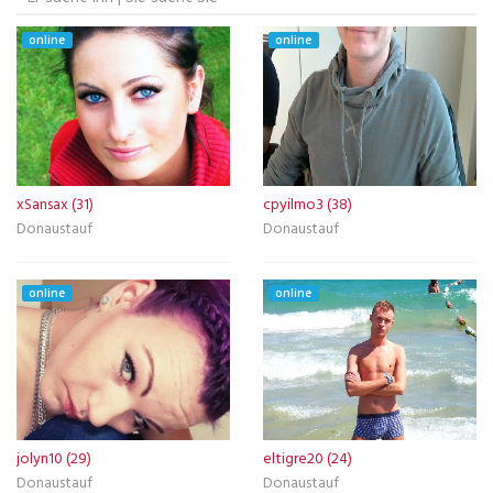
online
online
xSansax (31)
cpyilmo3 (38)
Donaustauf
Donaustauf
online
online
jolyn10 (29)
eltigre20 (24)
Donaustauf
Donaustauf