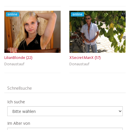
online
online
LilianBlonde (22)
XSecretManX (57)
Donaustauf
Donaustauf
Schnellsuche
Ich suche
Im Alter von