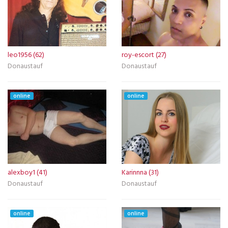
leo1956 (62)
roy-escort (27)
Donaustauf
Donaustauf
online
online
alexboy1 (41)
Karinnna (31)
Donaustauf
Donaustauf
online
online