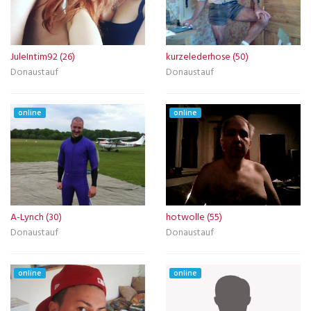
JuleIntim92 (26)
kurzelederhose (50)
Donaustauf
Donaustauf
online
online
A-Lynch (30)
hotwolle (55)
Donaustauf
Donaustauf
online
online