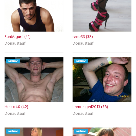
SanMiguel (41)
rene33 (38)
Donaustauf
Donaustauf
online
online
Heiko40 (42)
Immer-geil2013 (38)
Donaustauf
Donaustauf
online
online