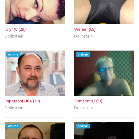
jolyn10 (29)
Werner (65)
Dollnstein
Dollnstein
online
online
Imperator2104 (30)
Tomtom02 (51)
Dollnstein
Dollnstein
online
online