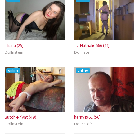
Liliana (25)
Tv-Nathalie666 (41)
Dollnstein
Dollnstein
online
online
Butch-Privat (49)
herny1962 (56)
Dollnstein
Dollnstein