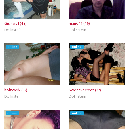
Gismoe1 (48)
mario41 (46)
Dollnstein
Dollnstein
online
online
holzwerk (37)
SweetSecreet (27)
Dollnstein
Dollnstein
online
online