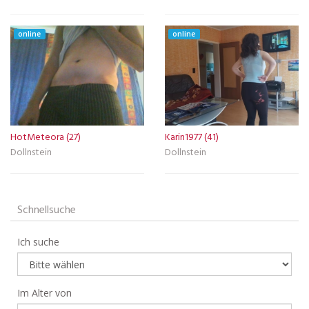
online
online
HotMeteora (27)
Karin1977 (41)
Dollnstein
Dollnstein
Schnellsuche
Ich suche
Im Alter von