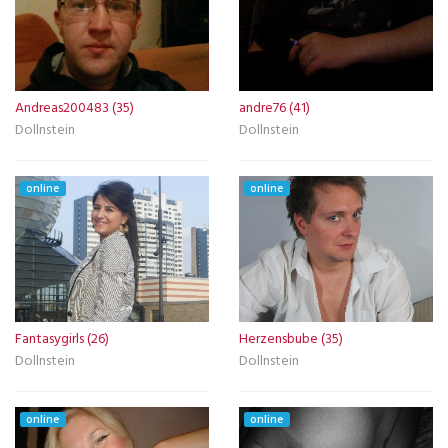
Andreas200483 (35)
andre76 (41)
Dollnstein
Dollnstein
online
online
Fantasygirls (26)
Herzensbube (35)
Dollnstein
Dollnstein
online
online