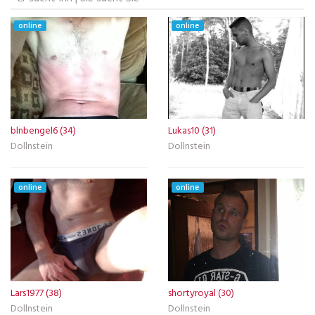
online
online
blnbengel6 (34)
Lukas10 (31)
Dollnstein
Dollnstein
online
online
Lars1977 (38)
shortyroyal (30)
Dollnstein
Dollnstein