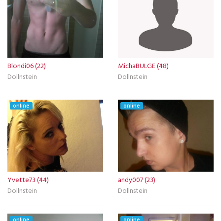
Blondi06 (22)
MichaBULGE (48)
Dollnstein
Dollnstein
online
online
Yvette73 (44)
andy007 (23)
Dollnstein
Dollnstein
online
online