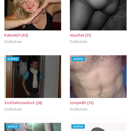
Kalina921 (43)
muschel (37)
Dollnstein
Dollnstein
online
online
XxXDeliciousXxX (26)
Sonym85 (33)
Dollnstein
Dollnstein
online
online