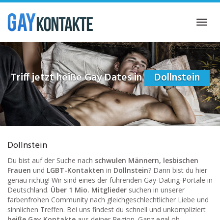
Skip
to
Toggl
main
navig
content
Triff jetzt heiße Gay Dates in
Dollnstein
Dollnstein
Du bist auf der Suche nach
schwulen Männern, lesbischen
Frauen
und
LGBT-Kontakten
in
Dollnstein
? Dann bist du hier
genau richtig! Wir sind eines der führenden Gay-Dating-Portale in
Deutschland.
Über 1 Mio. Mitglieder
suchen in unserer
farbenfrohen Community nach gleichgeschlechtlicher Liebe und
sinnlichen Treffen. Bei uns findest du schnell und unkompliziert
heiße Gay Kontakte
aus deiner Region. Ganz egal ob