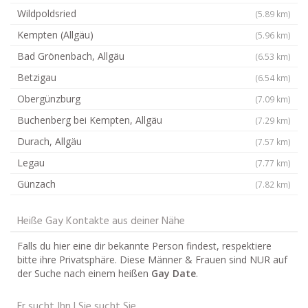
Wildpoldsried
(5.89 km)
Kempten (Allgäu)
(5.96 km)
Bad Grönenbach, Allgäu
(6.53 km)
Betzigau
(6.54 km)
Obergünzburg
(7.09 km)
Buchenberg bei Kempten, Allgäu
(7.29 km)
Durach, Allgäu
(7.57 km)
Legau
(7.77 km)
Günzach
(7.82 km)
Heiße Gay Kontakte aus deiner Nähe
Falls du hier eine dir bekannte Person findest, respektiere
bitte ihre Privatsphäre. Diese Männer & Frauen sind NUR auf
der Suche nach einem heißen
Gay Date
.
Er sucht Ihn | Sie sucht Sie