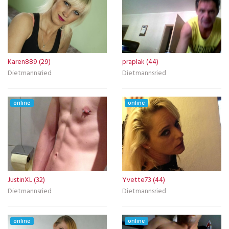
Karen889 (29)
praplak (44)
Dietmannsried
Dietmannsried
online
online
JustinXL (32)
Yvette73 (44)
Dietmannsried
Dietmannsried
online
online