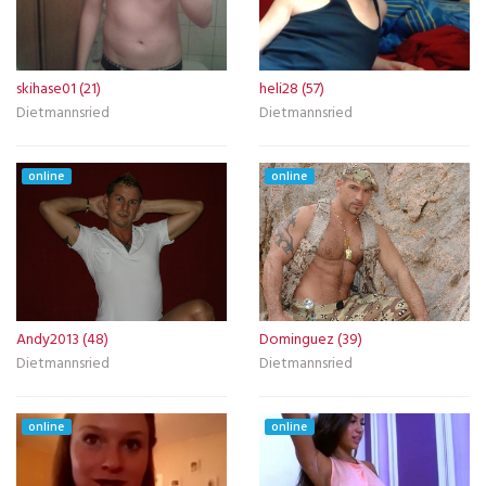
skihase01 (21)
heli28 (57)
Dietmannsried
Dietmannsried
online
online
Andy2013 (48)
Dominguez (39)
Dietmannsried
Dietmannsried
online
online