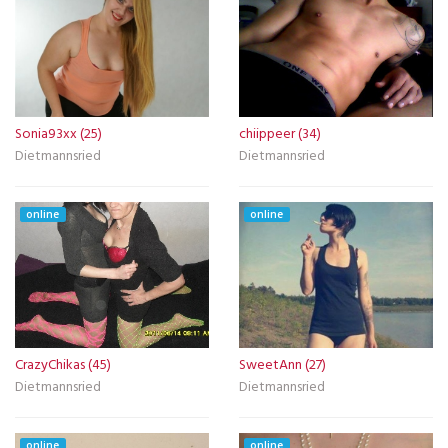
Sonia93xx (25)
chiippeer (34)
Dietmannsried
Dietmannsried
online
online
CrazyChikas (45)
SweetAnn (27)
Dietmannsried
Dietmannsried
online
online