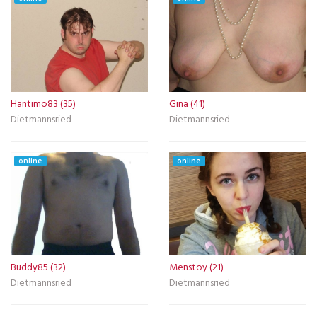
Hantimo83 (35)
Gina (41)
Dietmannsried
Dietmannsried
online
online
Buddy85 (32)
Menstoy (21)
Dietmannsried
Dietmannsried