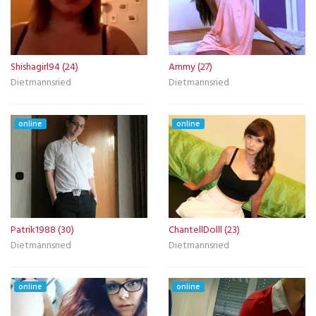
Shishagirl94 (24)
Ammy (27)
Dietmannsried
Dietmannsried
online
online
Patrik1988 (30)
ChantellDolll (23)
Dietmannsried
Dietmannsried
online
online