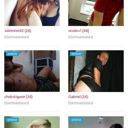
JuleIntim92 (26)
sesdev1 (48)
Dietmannsried
Dietmannsried
online
online
chubstigasin (34)
Gabriel (34)
Dietmannsried
Dietmannsried
online
online