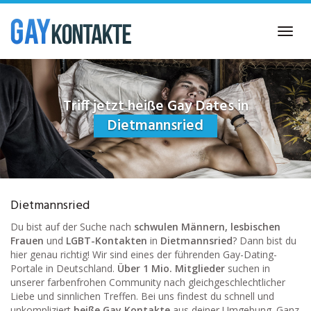
Skip
to
Toggl
main
navig
content
Triff jetzt heiße Gay Dates in
Dietmannsried
Dietmannsried
Du bist auf der Suche nach
schwulen Männern, lesbischen
Frauen
und
LGBT-Kontakten
in
Dietmannsried
? Dann bist du
hier genau richtig! Wir sind eines der führenden Gay-Dating-
Portale in Deutschland.
Über 1 Mio. Mitglieder
suchen in
unserer farbenfrohen Community nach gleichgeschlechtlicher
Liebe und sinnlichen Treffen. Bei uns findest du schnell und
unkompliziert
heiße Gay Kontakte
aus deiner Umgebung. Ganz