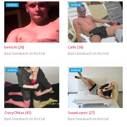
online
online
benschi (26)
Carlls (36)
Bad Griesbach im Rottal
Bad Griesbach im Rottal
online
online
CrazyChikas (45)
SusanLopez (27)
Bad Griesbach im Rottal
Bad Griesbach im Rottal