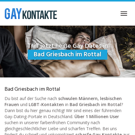
Skip
to
Toggl
main
navig
content
Triff jetzt heiße Gay Dates in
Bad Griesbach im Rottal
Bad Griesbach im Rottal
Du bist auf der Suche nach
schwulen Männern, lesbischen
Frauen
und
LGBT-Kontakten
in
Bad Griesbach im Rottal
?
Dann bist du hier genau richtig! Wir sind eines der führenden
Gay-Dating-Portale in Deutschland.
Über 1 Millionen User
suchen in unserer farbenfrohen Community nach
gleichgeschlechtlicher Liebe und scharfen Treffen. Bei uns
findest du schnell und unkompliziert
scharfe Gay Kontakte
aus