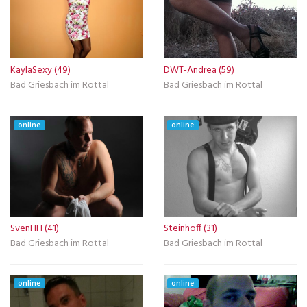
KaylaSexy (49)
DWT-Andrea (59)
Bad Griesbach im Rottal
Bad Griesbach im Rottal
online
online
SvenHH (41)
Steinhoff (31)
Bad Griesbach im Rottal
Bad Griesbach im Rottal
online
online