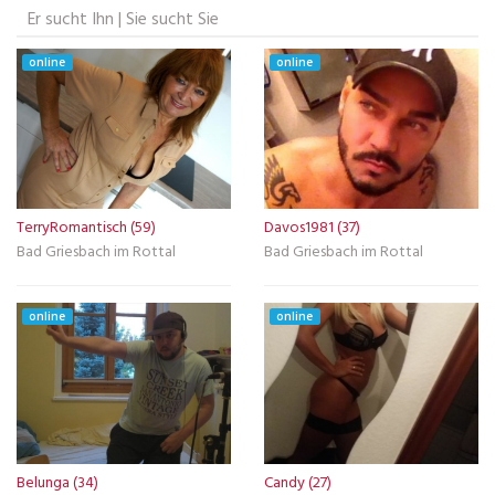
Er sucht Ihn | Sie sucht Sie
online
online
TerryRomantisch (59)
Davos1981 (37)
Bad Griesbach im Rottal
Bad Griesbach im Rottal
online
online
Belunga (34)
Candy (27)