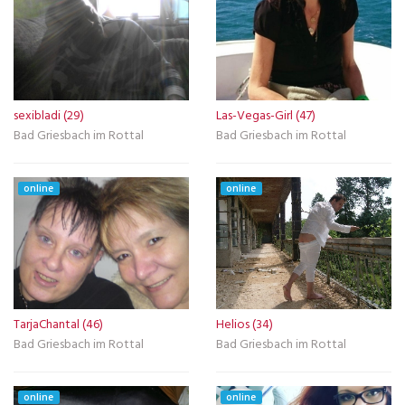
sexibladi (29)
Las-Vegas-Girl (47)
Bad Griesbach im Rottal
Bad Griesbach im Rottal
online
online
TarjaChantal (46)
Helios (34)
Bad Griesbach im Rottal
Bad Griesbach im Rottal
online
online