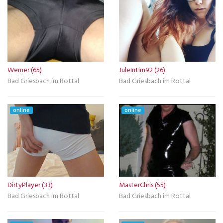
Werner (65)
JuleIntim92 (26)
Bad Griesbach im Rottal
Bad Griesbach im Rottal
online
online
DirtyPlayer (33)
MasterChris (55)
Bad Griesbach im Rottal
Bad Griesbach im Rottal