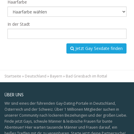
Haarfarbe
In der Stadt
Jetzt Gay Sexdate finden
Startseite
»
Deutschland
»
Bayern
»
Bad Griesbach im Rottal
ÜBER UNS
Wir sind eines der führenden Gay-Dating-Portale in Deutschland,
Österreich und der Schweiz. Über 1 Millionen Mitglieder suchen in
unserer Community nach lockeren Beziehungen und der großen Liebe.
Finde jetzt Gays, schwule Männer & lesbische Frauen für bunte
Abenteuer! Hier warten tausende Männer und Frauen darauf, ein
heißes Treffen mit dir zu vereinbaren. Starte jetzt deine Partnersuche!