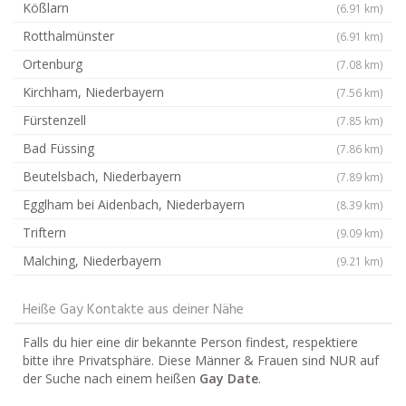
Kößlarn
(6.91 km)
Rotthalmünster
(6.91 km)
Ortenburg
(7.08 km)
Kirchham, Niederbayern
(7.56 km)
Fürstenzell
(7.85 km)
Bad Füssing
(7.86 km)
Beutelsbach, Niederbayern
(7.89 km)
Egglham bei Aidenbach, Niederbayern
(8.39 km)
Triftern
(9.09 km)
Malching, Niederbayern
(9.21 km)
Heiße Gay Kontakte aus deiner Nähe
Falls du hier eine dir bekannte Person findest, respektiere
bitte ihre Privatsphäre. Diese Männer & Frauen sind NUR auf
der Suche nach einem heißen
Gay Date
.