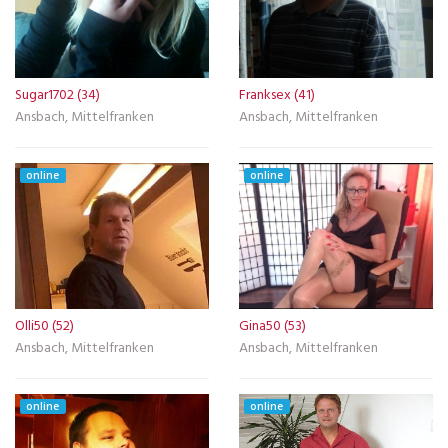
Sugar1702 (34)
Franksex (41)
Ansbach, Mittelfranken
Ansbach, Mittelfranken
online
online
Olli50 (52)
Gina50 (53)
Ansbach, Mittelfranken
Ansbach, Mittelfranken
online
online