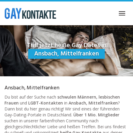
Skip
to
Toggl
main
navig
content
Triff jetzt heiße Gay Dates in
Ansbach, Mittelfranken
Ansbach, Mittelfranken
Du bist auf der Suche nach
schwulen Männern, lesbischen
Frauen
und
LGBT-Kontakten
in
Ansbach, Mittelfranken
?
Dann bist du hier genau richtig! Wir sind eines der führenden
Gay-Dating-Portale in Deutschland.
Über 1 Mio. Mitglieder
suchen in unserer farbenfrohen Community nach
gleichgeschlechtlicher Liebe und heißen Treffen. Bei uns findest
du schnell und unkompliziert
heiße Gay Kontakte
aus deiner