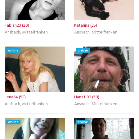
Fabian23 (20)
Katarina (25)
Ansbach, Mittelfranken
Ansbach, Mittelfranken
online
online
Lena64 (53)
Hanz1102 (58)
Ansbach, Mittelfranken
Ansbach, Mittelfranken
online
online