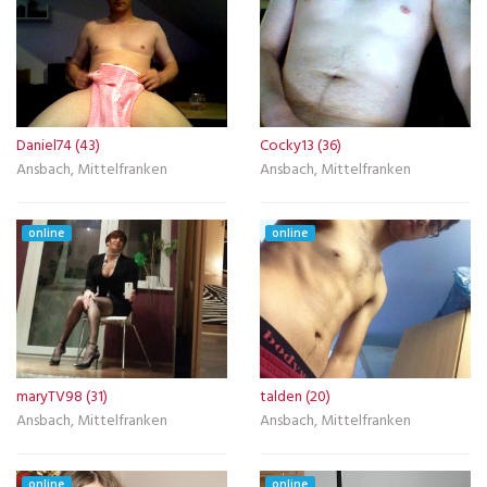
Daniel74 (43)
Cocky13 (36)
Ansbach, Mittelfranken
Ansbach, Mittelfranken
online
online
maryTV98 (31)
talden (20)
Ansbach, Mittelfranken
Ansbach, Mittelfranken
online
online