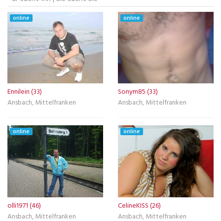
online
online
Ennilein (33)
Sonym85 (33)
Ansbach, Mittelfranken
Ansbach, Mittelfranken
online
online
olli1971 (46)
CelineKISS (26)
Ansbach, Mittelfranken
Ansbach, Mittelfranken