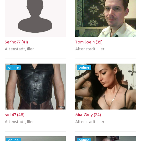
Serino77 (41)
TomKoeln (35)
Altenstadt, Iller
Altenstadt, Iller
online
online
radi47 (48)
Mia-Grey (24)
Altenstadt, Iller
Altenstadt, Iller
online
online