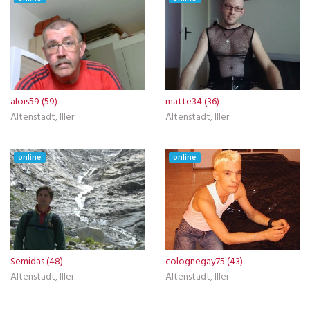
alois59 (59)
matte34 (36)
Altenstadt, Iller
Altenstadt, Iller
online
online
Semidas (48)
colognegay75 (43)
Altenstadt, Iller
Altenstadt, Iller