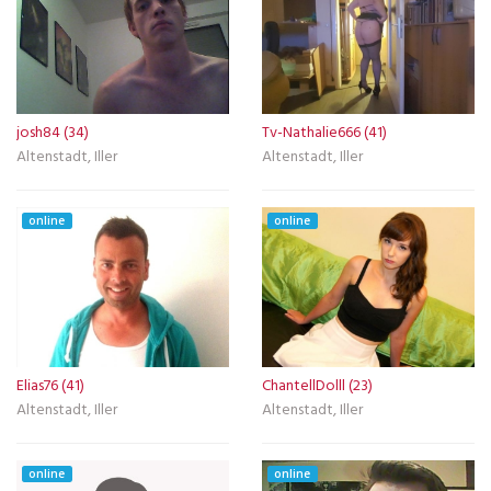
josh84 (34)
Tv-Nathalie666 (41)
Altenstadt, Iller
Altenstadt, Iller
online
online
Elias76 (41)
ChantellDolll (23)
Altenstadt, Iller
Altenstadt, Iller
online
online