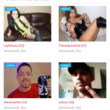
online
online
LaylaSexy (22)
ThyraSperantia (21)
Altenstadt, Iller
Altenstadt, Iller
online
online
Wesersurfer (31)
wilson (36)
Altenstadt, Iller
Altenstadt, Iller