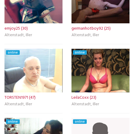
emjoy25 (30)
germanhotboy92 (25)
Altenstadt, Iller
Altenstadt, Iller
online
online
TORSTEN1971 (47)
LeilaCoxx (23)
Altenstadt, Iller
Altenstadt, Iller
online
online