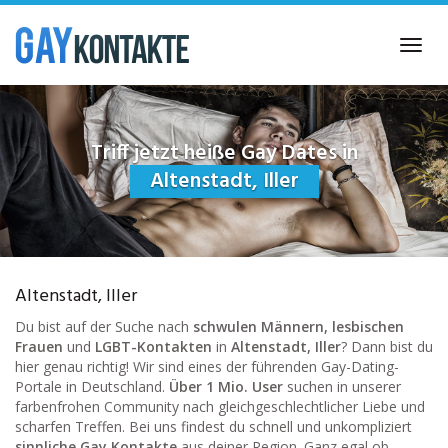
Skip
to
Toggl
main
navig
content
Triff jetzt heiße Gay Dates in
Altenstadt, Iller
Altenstadt, Iller
Du bist auf der Suche nach
schwulen Männern, lesbischen
Frauen
und
LGBT-Kontakten
in
Altenstadt, Iller
? Dann bist du
hier genau richtig! Wir sind eines der führenden Gay-Dating-
Portale in Deutschland.
Über 1 Mio. User
suchen in unserer
farbenfrohen Community nach gleichgeschlechtlicher Liebe und
scharfen Treffen. Bei uns findest du schnell und unkompliziert
sinnliche Gay Kontakte
aus deiner Region. Ganz egal ob