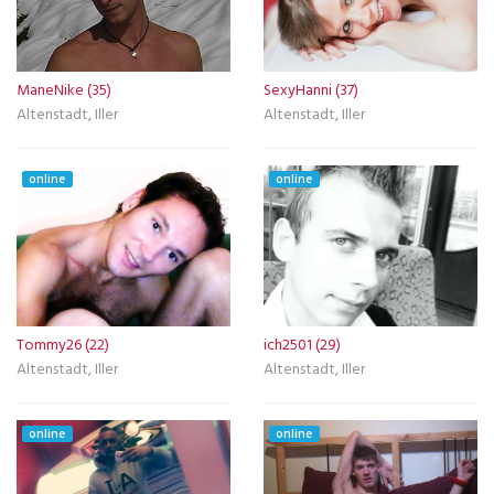
ManeNike (35)
SexyHanni (37)
Altenstadt, Iller
Altenstadt, Iller
online
online
Tommy26 (22)
ich2501 (29)
Altenstadt, Iller
Altenstadt, Iller
online
online