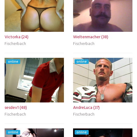
Victorka (24)
Weltenmacher (38)
Fischerbach
Fischerbach
online
online
sesdev1 (48)
AndreLuca (37)
Fischerbach
Fischerbach
online
online