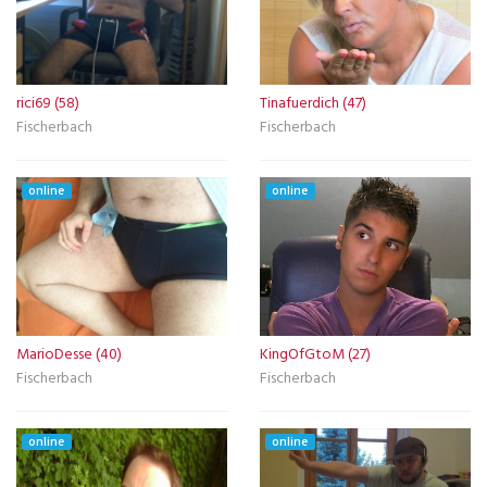
rici69 (58)
Tinafuerdich (47)
Fischerbach
Fischerbach
online
online
MarioDesse (40)
KingOfGtoM (27)
Fischerbach
Fischerbach
online
online