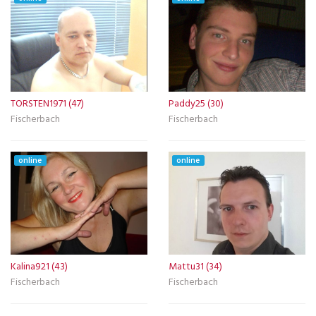
TORSTEN1971 (47)
Paddy25 (30)
Fischerbach
Fischerbach
online
online
Kalina921 (43)
Mattu31 (34)
Fischerbach
Fischerbach