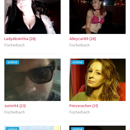
LadyAbsinthia (26)
Alleycat89 (28)
Fischerbach
Fischerbach
online
online
Justin94 (23)
Prinzesschen (31)
Fischerbach
Fischerbach
online
online