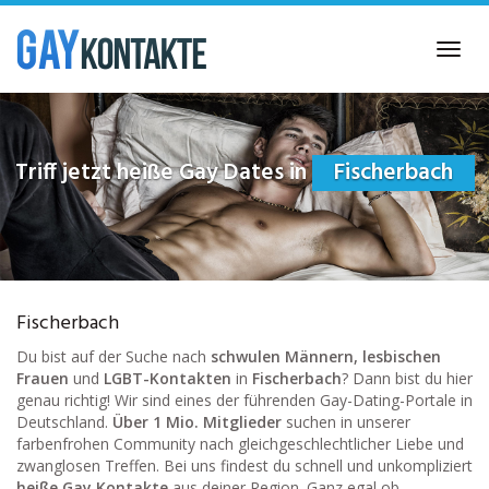
Skip
to
Toggl
main
navig
content
Triff jetzt heiße Gay Dates in
Fischerbach
Fischerbach
Du bist auf der Suche nach
schwulen Männern, lesbischen
Frauen
und
LGBT-Kontakten
in
Fischerbach
? Dann bist du hier
genau richtig! Wir sind eines der führenden Gay-Dating-Portale in
Deutschland.
Über 1 Mio. Mitglieder
suchen in unserer
farbenfrohen Community nach gleichgeschlechtlicher Liebe und
zwanglosen Treffen. Bei uns findest du schnell und unkompliziert
heiße Gay Kontakte
aus deiner Region. Ganz egal ob