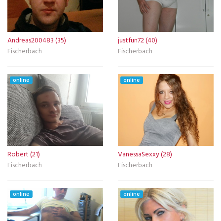
Andreas200483 (35)
justfun72 (40)
Fischerbach
Fischerbach
online
online
Robert (21)
VanessaSexxy (28)
Fischerbach
Fischerbach
online
online