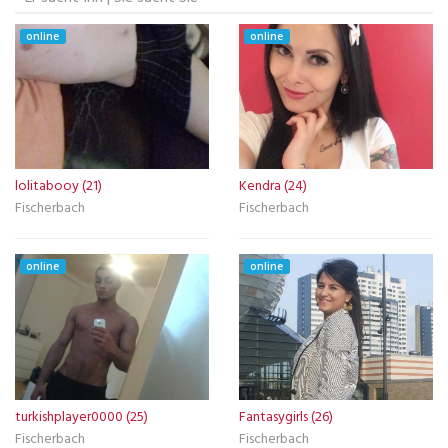
online
online
lolitabooy (21)
Kendra (24)
Fischerbach
Fischerbach
online
online
turkishplayer0000 (25)
Fantasygirls (26)
Fischerbach
Fischerbach