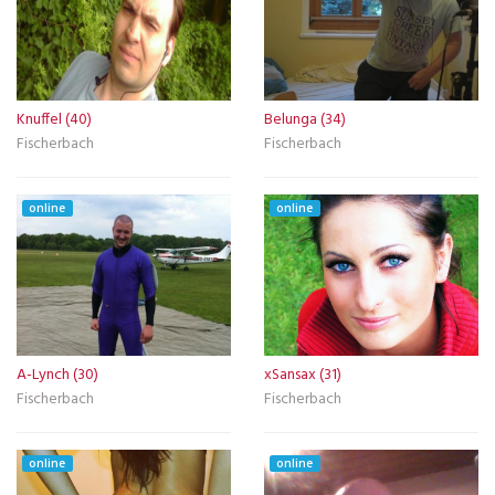
Knuffel (40)
Belunga (34)
Fischerbach
Fischerbach
online
online
A-Lynch (30)
xSansax (31)
Fischerbach
Fischerbach
online
online