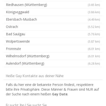
Riedhausen (Württemberg)
(3.85 km)
Königseggwald
(3.86 km)
Ebersbach-Musbach
(4.49 km)
Ostrach
(5.52 km)
Bad Saulgau
(5.76 km)
Wolpertswende
(5.87 km)
Fronreute
(6.01 km)
Wilhelmsdorf (Württemberg)
(6.01 km)
Aulendorf (Württemberg)
(6.28 km)
Heiße Gay Kontakte aus deiner Nähe
Falls du hier eine dir bekannte Person findest, respektiere
bitte ihre Privatsphäre. Diese Männer & Frauen sind NUR auf
der Suche nach einem heißen
Gay Date
.
Er sucht Ihn | Sie sucht Sie