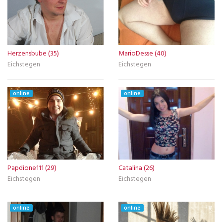
Herzensbube (35)
MarioDesse (40)
Eichstegen
Eichstegen
online
online
Papdione111 (29)
Catalina (26)
Eichstegen
Eichstegen
online
online