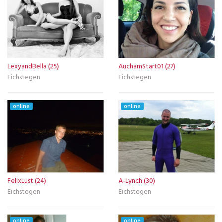
LexyandBella (25)
AuchamStart01 (27)
Eichstegen
Eichstegen
online
online
FelixLust (24)
A-Lynch (30)
Eichstegen
Eichstegen
online
online