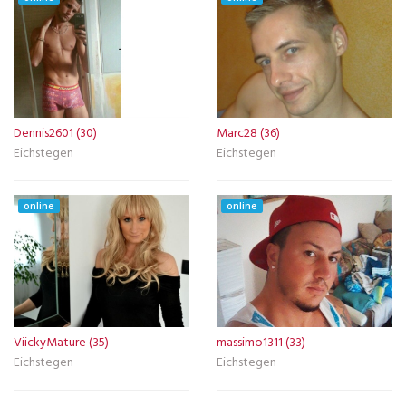
Dennis2601 (30)
Marc28 (36)
Eichstegen
Eichstegen
online
online
ViickyMature (35)
massimo1311 (33)
Eichstegen
Eichstegen