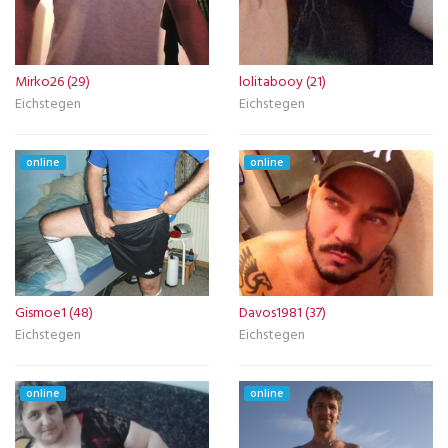
Mirko26 (29)
lolitabooy (21)
Eichstegen
Eichstegen
online
online
Gismoe1 (48)
Davos1981 (37)
Eichstegen
Eichstegen
online
online