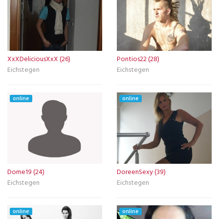
XxXDeliciousXxX (26)
Pontios22 (28)
Eichstegen
Eichstegen
online
online
Dome19 (24)
DoreenSexy (39)
Eichstegen
Eichstegen
online
online