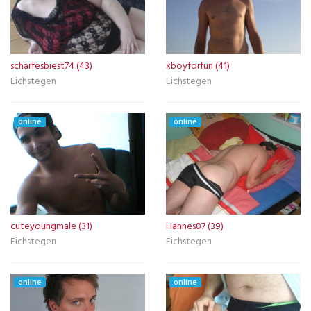
scharfesbiest74 (43)
xboyforfun (41)
Eichstegen
Eichstegen
online
online
cuteyoungmale (31)
Hannes07 (39)
Eichstegen
Eichstegen
online
online