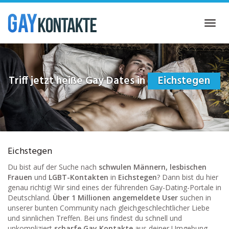
Skip
to
Toggl
main
navig
content
Triff jetzt heiße Gay Dates in
Eichstegen
Eichstegen
Du bist auf der Suche nach
schwulen Männern, lesbischen
Frauen
und
LGBT-Kontakten
in
Eichstegen
? Dann bist du hier
genau richtig! Wir sind eines der führenden Gay-Dating-Portale in
Deutschland.
Über 1 Millionen angemeldete User
suchen in
unserer bunten Community nach gleichgeschlechtlicher Liebe
und sinnlichen Treffen. Bei uns findest du schnell und
unkompliziert
scharfe Gay Kontakte
aus deiner Umgebung.