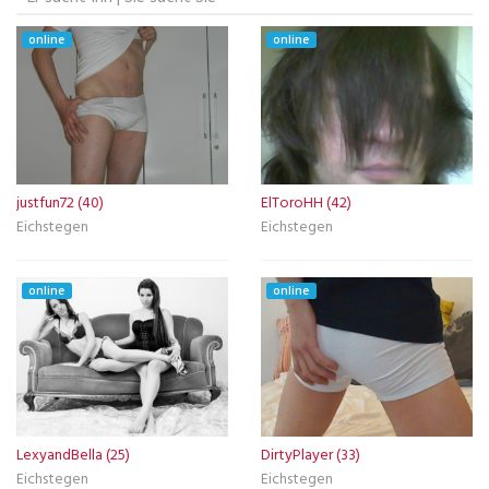
online
online
justfun72 (40)
ElToroHH (42)
Eichstegen
Eichstegen
online
online
LexyandBella (25)
DirtyPlayer (33)
Eichstegen
Eichstegen