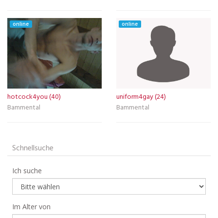
online
online
hotcock4you (40)
uniform4gay (24)
Bammental
Bammental
Schnellsuche
Ich suche
Im Alter von