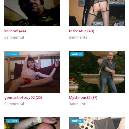
knubbel (44)
fetish4fun (48)
Bammental
Bammental
online
online
germanhotboy92 (25)
Mystirious32 (37)
Bammental
Bammental
online
online