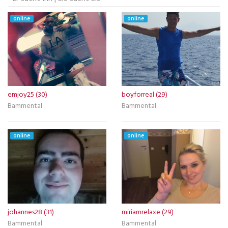
online
online
emjoy25 (30)
boyforreal (29)
Bammental
Bammental
online
online
johannes28 (31)
miriamrelaxe (29)
Bammental
Bammental