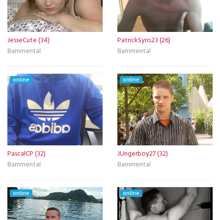
JesseCute (34)
PatrickSyro23 (26)
Bammental
Bammental
online
online
PascalCP (32)
JUngerboy27 (32)
Bammental
Bammental
online
online