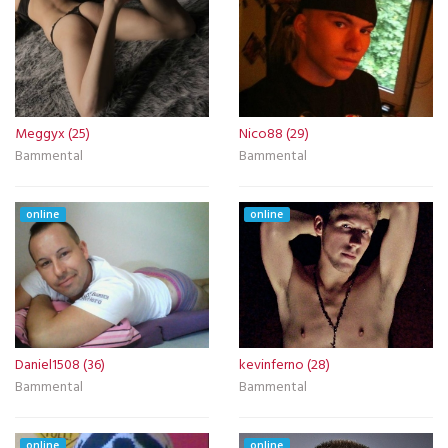
Meggyx (25)
Nico88 (29)
Bammental
Bammental
online
online
Daniel1508 (36)
kevinferno (28)
Bammental
Bammental
online
online