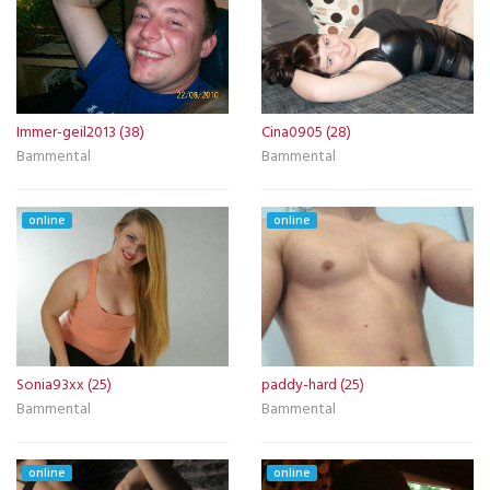
Immer-geil2013 (38)
Cina0905 (28)
Bammental
Bammental
online
online
Sonia93xx (25)
paddy-hard (25)
Bammental
Bammental
online
online