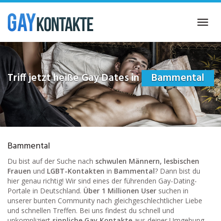
Skip
to
Toggl
main
navig
content
Triff jetzt heiße Gay Dates in
Bammental
Bammental
Du bist auf der Suche nach
schwulen Männern, lesbischen
Frauen
und
LGBT-Kontakten
in
Bammental
? Dann bist du
hier genau richtig! Wir sind eines der führenden Gay-Dating-
Portale in Deutschland.
Über 1 Millionen User
suchen in
unserer bunten Community nach gleichgeschlechtlicher Liebe
und schnellen Treffen. Bei uns findest du schnell und
unkompliziert
sinnliche Gay Kontakte
aus deiner Umgebung.