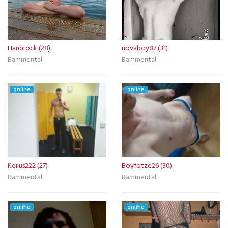
Hardcock (28)
novaboy87 (31)
Bammental
Bammental
online
online
Keilus222 (27)
Boyfotze26 (30)
Bammental
Bammental
online
online