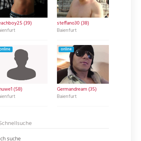
eachboy25 (39)
steffano30 (38)
ienfurt
Baienfurt
online
online
inuwe1 (58)
Germandream (35)
ienfurt
Baienfurt
Schnellsuche
Ich suche