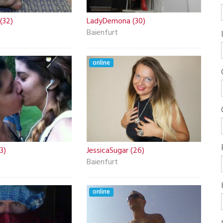
(32)
LadyDemona (30)
Baienfurt
online
3)
JessicaSugar (26)
Baienfurt
online