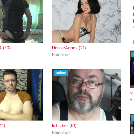
 (30)
HeisseAgnes (21)
Baienfurt
online
s
Ba
41)
lutscher (61)
Baienfurt