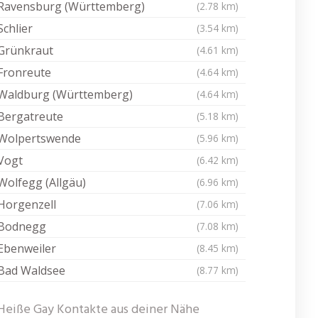
Ravensburg (Württemberg)
(2.78 km)
Schlier
(3.54 km)
Grünkraut
(4.61 km)
Fronreute
(4.64 km)
Waldburg (Württemberg)
(4.64 km)
Bergatreute
(5.18 km)
Wolpertswende
(5.96 km)
Vogt
(6.42 km)
Wolfegg (Allgäu)
(6.96 km)
Horgenzell
(7.06 km)
Bodnegg
(7.08 km)
Ebenweiler
(8.45 km)
Bad Waldsee
(8.77 km)
Heiße Gay Kontakte aus deiner Nähe