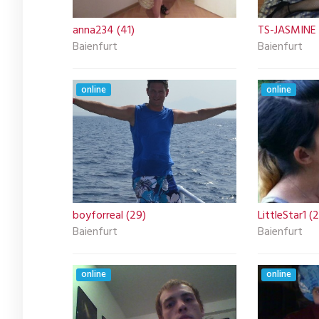
anna234 (41)
TS-JASMINE 
Baienfurt
Baienfurt
online
online
boyforreal (29)
LittleStar1 (2
Baienfurt
Baienfurt
online
online