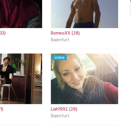
33)
RomeoXX (28)
Baienfurt
online
1)
Liah1992 (28)
Baienfurt