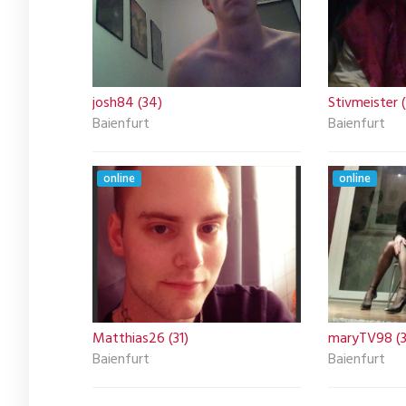
josh84 (34)
Stivmeister (
Baienfurt
Baienfurt
online
online
Matthias26 (31)
maryTV98 (3
Baienfurt
Baienfurt