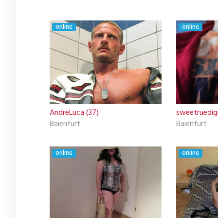
online
online
AndreLuca (37)
sweetruedige
Baienfurt
Baienfurt
online
online