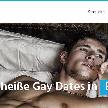
Startseite
zt heiße Gay Dates in