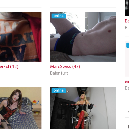
online
B
Ba
rxxl (42)
MarcSwiss (43)
Baienfurt
e
Ba
online