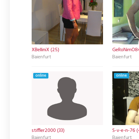
XBelliniX (25)
GeRoNimO84
Baienfurt
Baienfurt
online
online
stiffler2000 (33)
S-v-e-n-76 (
Baienfurt
Baienfurt